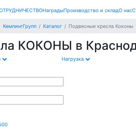
ОТРУДНИЧЕСТВО
Награды
Производство и склад
О нас
С
КемпингГрупп
Каталог
Подвесные кресла Коконы
сла КОКОНЫ в Красно
е
Нагрузка
500