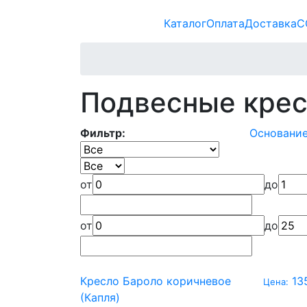
Каталог
Оплата
Доставка
С
Подвесные кре
Фильтр:
Основани
от
до
от
до
Кресло Бароло коричневое
13
Цена:
(Капля)