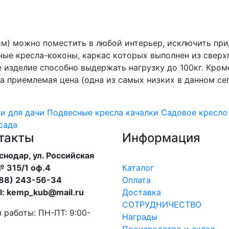
м) можно поместить в любой интерьер, исключить при
ные кресла-коконы, каркас которых выполнен из сверх
 изделие способно выдержать нагрузку до 100кг. Кроме
а приемлемая цена (одна из самых низких в данном се
и для дачи
Подвесные кресла качалки
Садовое кресло
сада
такты
Информация
аснодар, ул. Российская
 315/1 оф.4
Каталог
988) 243-56-34
Оплата
l: kemp_kub@mail.ru
Доставка
СОТРУДНИЧЕСТВО
 работы: ПН-ПТ: 9:00-
Награды
Производство и склад