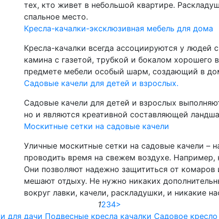
тех, кто живет в небольшой квартире. Раскладуш
спальное место.
Кресла-качалки-эксклюзивная мебель для дома
Кресла-качалки всегда ассоциируются у людей 
камина с газетой, трубкой и бокалом хорошего 
предмете мебели особый шарм, создающий в до
Садовые качели для детей и взрослых.
Садовые качели для детей и взрослых выполняю
но и являются креативной составляющей ландша
Москитные сетки на садовые качели
Уличные москитные сетки на садовые качели – н
проводить время на свежем воздухе. Например, на
Они позволяют надежно защититься от комаров 
мешают отдыху. Не нужно никаких дополнительны
вокруг лавки, качели, раскладушки, и никакие н
1
2
3
4
>
и для дачи
Подвесные кресла качалки
Садовое кресло